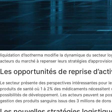
liquidation d’Isotherma modifie la dynamique du secteur lo
acteurs du marché à repenser leurs stratégies d’approvisio
Les opportunités de reprise d’acti
Le secteur présente des perspectives intéressantes pour l
produits de santé où 1 à 2% des médicaments nécessitent 
possibilités de développement. Les acteurs peuvent se po
gestion des produits sanguins issus des 3 millions de dons
Les nouvelles stratégies logistiq