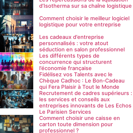
d’Isotherma sur sa chaîne logistique
Comment choisir le meilleur logiciel
logistique pour votre entreprise
Les cadeaux d’entreprise
personnalisés : votre atout
séduction en salon professionnel
Les différents types de
concurrence qui structurent
l’économie française
Fidélisez vos Talents avec le
Chèque Cadhoc : Le Bon-Cadeau
qui Fera Plaisir à Tout le Monde
Recrutement de cadres supérieurs :
les services et conseils aux
entreprises innovants de Les Echos
Le Parisien Services
Comment choisir une caisse en
carton toute dimension pour
professionnel ?