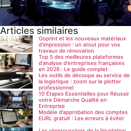
Articles similaires
Ooprint et les nouveaux matériaux
d’impression : un atout pour vos
travaux de rénovation
Top 5 des meilleures plateformes
d’analyse d’entreprises françaises
en 2026 : Le guide complet
Les outils de découpe au service de
la logistique : zoom sur le plotter
professionnel
10 Étapes Essentielles pour Réussir
votre Démarche Qualité en
Entreprise
Modèle d’approbation des comptes
EURL gratuit : Les erreurs à éviter
Les répercussions de la liquidation