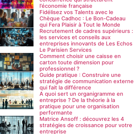
l’économie française
Fidélisez vos Talents avec le
Chèque Cadhoc : Le Bon-Cadeau
qui Fera Plaisir à Tout le Monde
Recrutement de cadres supérieurs :
les services et conseils aux
entreprises innovants de Les Echos
Le Parisien Services
Comment choisir une caisse en
carton toute dimension pour
professionnel ?
Guide pratique : Construire une
stratégie de communication externe
qui fait la différence
A quoi sert un organigramme en
entreprise ? De la théorie à la
pratique pour une organisation
performante
Matrice Ansoff : découvrez les 4
stratégies de croissance pour votre
entreprise