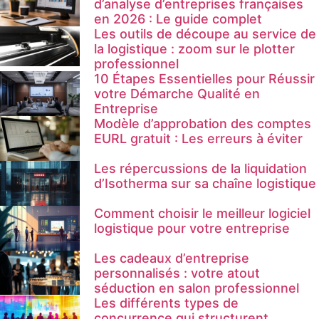
d’analyse d’entreprises françaises
en 2026 : Le guide complet
Les outils de découpe au service de
la logistique : zoom sur le plotter
professionnel
10 Étapes Essentielles pour Réussir
votre Démarche Qualité en
Entreprise
Modèle d’approbation des comptes
EURL gratuit : Les erreurs à éviter
Les répercussions de la liquidation
d’Isotherma sur sa chaîne logistique
Comment choisir le meilleur logiciel
logistique pour votre entreprise
Les cadeaux d’entreprise
personnalisés : votre atout
séduction en salon professionnel
Les différents types de
concurrence qui structurent